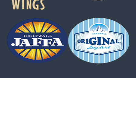
Cannot call API for app 405460652816219 on behalf of user
10161366325995559