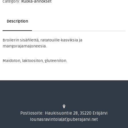
Category:
Ruoka-annokset
Description
Broilerin sisäfilettä, ratatouille-kasviksia ja
Description
mangorajamajoneesia.
Maidoton, laktoositon, gluteeniton.
Postiosoite: Haukisuontie 28, 35220 Eräjärvi
lounasravintola(at)puberajarvi.net