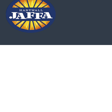
Cannot call API for app 405460652816219 on behalf of user
10161366325995559
Copyright © 2026
LOUNARI CATERING
All rights reserved. Theme:
Flash
by
ThemeGrill. Powered by
WordPress