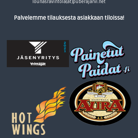
lounasravintola(at)puberajarvi.net
Palvelemme tilauksesta asiakkaan tiloissa!