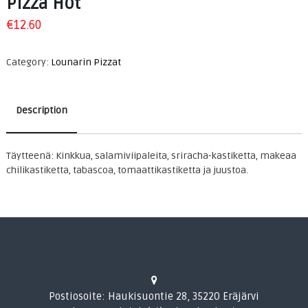
Pizza Hot
€
12.60
Category:
Lounarin Pizzat
Description
Täytteenä: Kinkkua, salamiviipaleita, sriracha-kastiketta, makeaa
Description
chilikastiketta, tabascoa, tomaattikastiketta ja juustoa.
Postiosoite: Haukisuontie 28, 35220 Eräjärvi