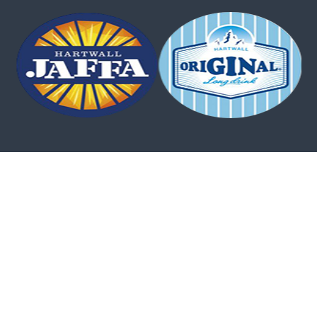
Cannot call API for app 405460652816219 on behalf of user
10161366325995559
Copyright © 2026
LOUNARI CATERING
All rights reserved. Theme:
Flash
by